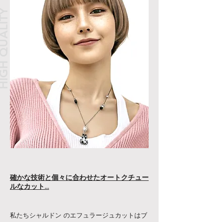
H QUALITY
確かな技術と個々に合わせたオートクチュー
ルなカット...
私たちシャルドン のエフュラージュカットはブ